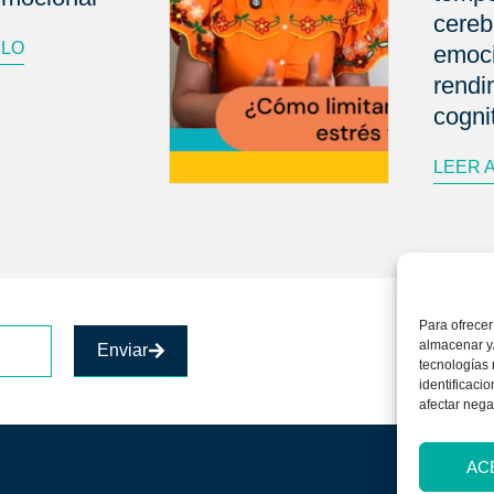
cereb
ULO
emoci
rendi
cogni
LEER 
Para ofrecer
almacenar y/
Enviar
tecnologías
identificaci
afectar nega
AC