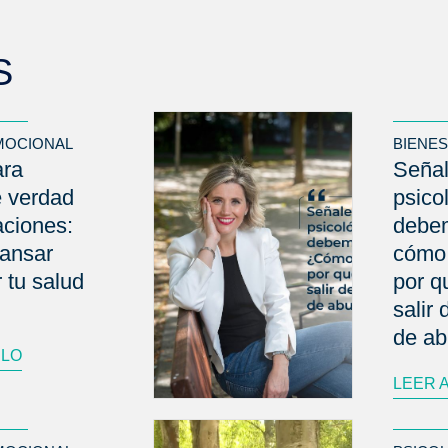
S
MOCIONAL
BIENE
ara
Señal
e verdad
psico
aciones:
debem
ansar
cómo 
 tu salud
por qu
salir
de a
ULO
LEER 