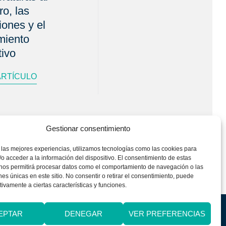
ro, las
ones y el
miento
tivo
ARTÍCULO
Gestionar consentimiento
 las mejores experiencias, utilizamos tecnologías como las cookies para
o acceder a la información del dispositivo. El consentimiento de estas
 nos permitirá procesar datos como el comportamiento de navegación o las
ones únicas en este sitio. No consentir o retirar el consentimiento, puede
tivamente a ciertas características y funciones.
Silvia Álava. Todos los derechos reservados 2025©
EPTAR
DENEGAR
VER PREFERENCIAS