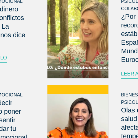
MOCIONAL
PSICO
dinero
COLAB
¿Por 
onflictos
reco
 La
está
 nos dice
Españ
Mund
ULO
Euro
LEER 
MOCIONAL
BIENE
decir
PSICO
Olas 
o poner
salud
sentir
afect
dar tu
tempe
emocional