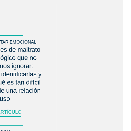
STAR EMOCIONAL
es de maltrato
lógico que no
os ignorar:
identificarlas y
é es tan difícil
 de una relación
buso
ARTÍCULO