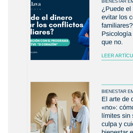
BIENESTAR E
¿Puede el 
evitar los c
familiares?
Psicología
que no.
LEER ARTÍC
BIENESTAR E
El arte de 
«no»: cóm
límites sin 
culpa y cui
bienestar 