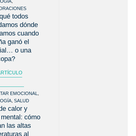
LOGÍA
,
ORACIONES
qué todos
rdamos dónde
bamos cuando
a ganó el
ial… o una
copa?
ARTÍCULO
STAR EMOCIONAL
,
LOGÍA
,
SALUD
de calor y
 mental: cómo
an las altas
raturas al