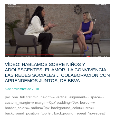
VÍDEO: HABLAMOS SOBRE NIÑOS Y
ADOLESCENTES: EL AMOR, LA CONVIVENCIA,
LAS REDES SOCIALES… COLABORACIÓN CON
APRENDEMOS JUNTOS, DE BBVA
5 de noviembre de 2018
[av_one_full first min_height=» vertical_alignment=» space=»
custom_margin=» margin=’0px’ padding=’0px’ border=»
border_color=» radius=’0px’ background_color=» src=»
background_position=’top left’ background_repeat=’no-repeat’