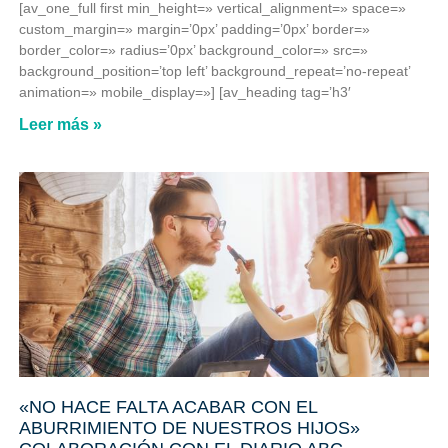
[av_one_full first min_height=» vertical_alignment=» space=»
custom_margin=» margin=’0px’ padding=’0px’ border=»
border_color=» radius=’0px’ background_color=» src=»
background_position=’top left’ background_repeat=’no-repeat’
animation=» mobile_display=»] [av_heading tag=’h3′
Leer más »
«NO HACE FALTA ACABAR CON EL
ABURRIMIENTO DE NUESTROS HIJOS»