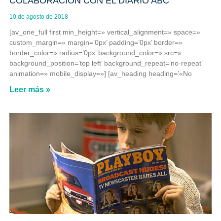
COLABORACIÓN CON EL DIARIO ABC
10 de agosto de 2018
[av_one_full first min_height=» vertical_alignment=» space=»
custom_margin=» margin=’0px’ padding=’0px’ border=»
border_color=» radius=’0px’ background_color=» src=»
background_position=’top left’ background_repeat=’no-repeat’
animation=» mobile_display=»] [av_heading heading=’«No
Leer más »