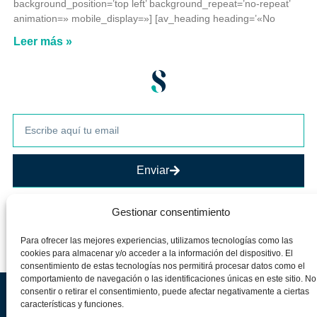
background_position=’top left’ background_repeat=’no-repeat’
animation=» mobile_display=»] [av_heading heading=’«No
Leer más »
Enviar
Gestionar consentimiento
Para ofrecer las mejores experiencias, utilizamos tecnologías como las
cookies para almacenar y/o acceder a la información del dispositivo. El
consentimiento de estas tecnologías nos permitirá procesar datos como el
comportamiento de navegación o las identificaciones únicas en este sitio. No
Aviso legal
Política de privacidad
Política de cookies
consentir o retirar el consentimiento, puede afectar negativamente a ciertas
características y funciones.
Silvia Álava. Todos los derechos reservados 2025©