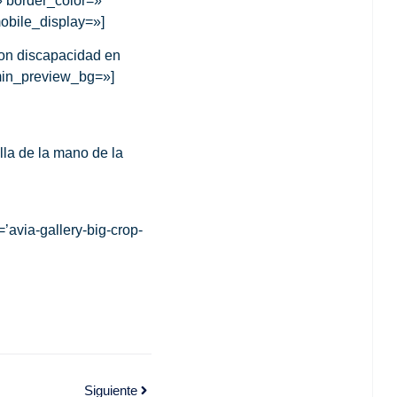
» border_color=»
obile_display=»]
con discapacidad en
dmin_preview_bg=»]
lla de la mano de la
’avia-gallery-big-crop-
Siguiente