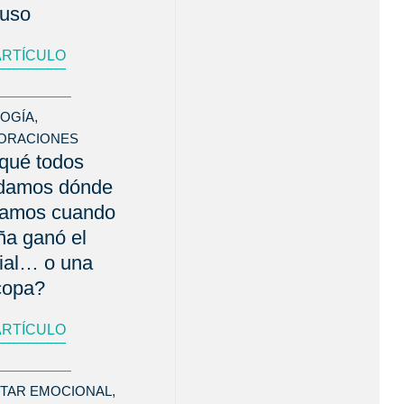
buso
ARTÍCULO
LOGÍA
,
ORACIONES
qué todos
rdamos dónde
bamos cuando
a ganó el
ial… o una
copa?
ARTÍCULO
STAR EMOCIONAL
,