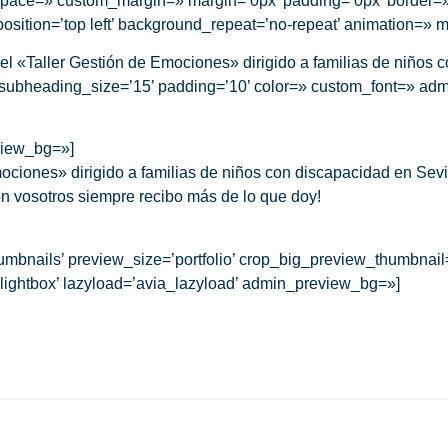
» space=» custom_margin=» margin=’0px’ padding=’0px’ border=
sition=’top left’ background_repeat=’no-repeat’ animation=» m
 «Taller Gestión de Emociones» dirigido a familias de niños 
=» subheading_size=’15’ padding=’10’ color=» custom_font=» a
view_bg=»]
ociones» dirigido a familias de niños con discapacidad en Sevi
 vosotros siempre recibo más de lo que doy!
umbnails’ preview_size=’portfolio’ crop_big_preview_thumbnail=
’lightbox’ lazyload=’avia_lazyload’ admin_preview_bg=»]