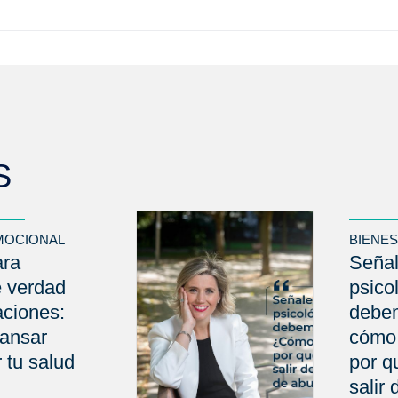
S
MOCIONAL
BIENE
ara
Señal
e verdad
psico
aciones:
debem
ansar
cómo 
 tu salud
por qu
salir