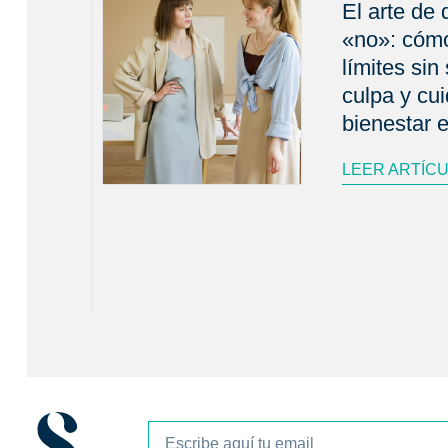
El arte de 
«no»: cóm
límites sin 
culpa y cui
bienestar 
LEER ARTÍC