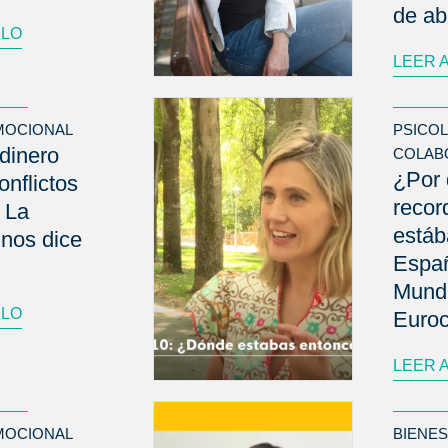
de a
ULO
LEER 
MOCIONAL
PSICO
dinero
COLAB
¿Por 
onflictos
reco
 La
está
 nos dice
Españ
Mund
ULO
Euro
LEER 
MOCIONAL
BIENE