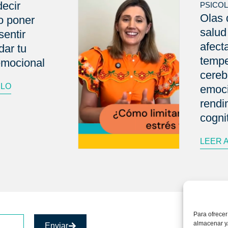
decir
PSICO
Olas 
o poner
salud
sentir
afect
dar tu
tempe
emocional
cereb
ULO
emoci
rendi
cogni
LEER 
Para ofrecer
almacenar y/
Enviar