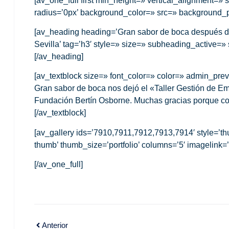
[av_one_full first min_height=» vertical_alignment=
radius=’0px’ background_color=» src=» background_po
[av_heading heading=’Gran sabor de boca después del
Sevilla’ tag=’h3′ style=» size=» subheading_active
[/av_heading]
[av_textblock size=» font_color=» color=» admin_pre
Gran sabor de boca nos dejó el «Taller Gestión de Em
Fundación Bertín Osborne. Muchas gracias porque con
[/av_textblock]
[av_gallery ids=’7910,7911,7912,7913,7914′ style=’th
thumb’ thumb_size=’portfolio’ columns=’5′ imagelink=
[/av_one_full]
Anterior