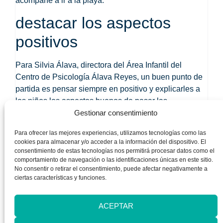
acompañe a ir a la playa.
destacar los aspectos
positivos
Para Silvia Álava, directora del Área Infantil del
Centro de Psicología Álava Reyes,
un buen punto de
partida es pensar siempre en positivo y explicarles a
los niños los aspectos buenos de pasar las
Gestionar consentimiento
vacaciones por separado y cómo estar la mitad del
verano con papá y la otra mitad con mamá puede ser
Para ofrecer las mejores experiencias, utilizamos tecnologías como las
también divertido. «
Harán cosas diferentes
, tendrán
cookies para almacenar y/o acceder a la información del dispositivo. El
posibilidad de hacer
el doble de amigos
… », asegura.
consentimiento de estas tecnologías nos permitirá procesar datos como el
comportamiento de navegación o las identificaciones únicas en este sitio.
En la otra cara de la moneda están los padres, que
No consentir o retirar el consentimiento, puede afectar negativamente a
ciertas características y funciones.
tras meses de conflictos hasta que se materializa la
separación, perciben el verano como una época
para
retomar su actividad social
, como una vía de escape y
ACEPTAR
de liberación. Por este motivo, es importante que