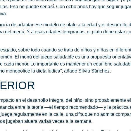
llas. Eso no puede ser así.
Con ocho años hay que seguir juga
iva.
ancia de
adaptar ese modelo de plato a la edad y el desarrollo
era del menú. Y a esas edades tempranas, el plato debe estar
riesgado, sobre todo cuando se trata de niños y niñas en diferen
o común. El menú del juego saludable es una propuesta orientat
 de cada menor.
Lo importante es mantener un equilibrio saludable
no monopolice la dieta lúdica
”, añade Silvia Sánchez.
TERIOR
mpacto en el desarrollo integral del niño, sino probablemente e
distancia entre la teoría —el tiempo recomendado— y la práctic
 juega regularmente en la calle
, una cifra que no admite compa
ños jugaban afuera varias veces a la semana.