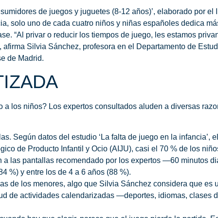
umidores de juegos y juguetes (8-12 años)’, elaborado por el In
ia,
solo uno de cada cuatro niños y niñas españoles dedica más
ase
. “Al privar o reducir los tiempos de juego, les estamos pri
, afirma Silvia Sánchez, profesora en el Departamento de Estud
e de Madrid.
TIZADA
 a los niños?
Los expertos consultados aluden a diversas razo
las
. Según datos del estudio ‘La falta de juego en la infancia’, 
ico de Producto Infantil y Ocio (AIJU), casi el 70 % de los niñ
n a las pantallas recomendado por los expertos —60 minutos d
84 %) y entre los de 4 a 6 años (88 %).
as de los menores, algo que Silvia Sánchez considera que es u
tud de actividades calendarizadas
—deportes, idiomas, clases