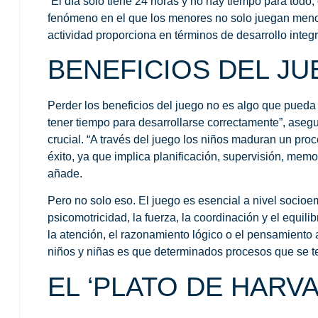
“El día solo tiene 24 horas y no hay tiempo para todo,
fenómeno en el que los menores no solo juegan menos
actividad proporciona en términos de desarrollo integ
BENEFICIOS DEL J
Perder los
beneficios del juego
no es algo que pueda t
tener tiempo para desarrollarse correctamente”, asegu
crucial. “
A través del juego los niños
maduran un proce
éxito, ya que implica planificación, supervisión, memo
añade.
Pero no solo eso.
El juego es esencial a nivel socioe
psicomotricidad, la fuerza, la coordinación y el equil
la atención, el razonamiento lógico o el pensamiento
niños y niñas es que determinados procesos que se ten
EL ‘PLATO DE HARV