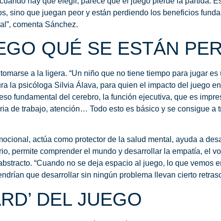
 cuando hay que elegir, parece que el juego pierde la partida. E
, sino que juegan peor y están perdiendo los beneficios fund
ral”, comenta Sánchez.
UEGO QUÉ SE ESTÁN PE
omarse a la ligera. “Un niño que no tiene tiempo para jugar es
ra la psicóloga Silvia Álava, para quien el impacto del juego en
so fundamental del cerebro, la función ejecutiva
, que es impre
ria de trabajo, atención… Todo esto es básico y se consigue a tr
mocional,
actúa como protector de la salud mental, ayuda a desar
ibrio, permite comprender el mundo y desarrollar la empatía, el v
 abstracto. “Cuando no se deja espacio al juego, lo que vemos 
drían que desarrollar sin ningún problema llevan cierto retraso”
ARD’ DEL JUEGO