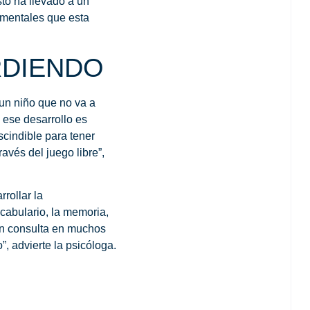
sto ha llevado a un
amentales que esta
RDIENDO
 un niño que no va a
 ese desarrollo es
scindible para tener
avés del juego libre”,
rollar la
ocabulario, la memoria,
en consulta en muchos
, advierte la psicóloga.