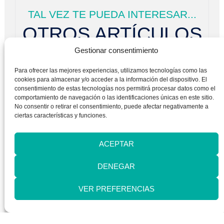
TAL VEZ TE PUEDA INTERESAR...
OTROS ARTÍCULOS
Gestionar consentimiento
Para ofrecer las mejores experiencias, utilizamos tecnologías como las
cookies para almacenar y/o acceder a la información del dispositivo. El
consentimiento de estas tecnologías nos permitirá procesar datos como el
comportamiento de navegación o las identificaciones únicas en este sitio.
No consentir o retirar el consentimiento, puede afectar negativamente a
ciertas características y funciones.
ACEPTAR
DENEGAR
BIENESTAR EMOCIONAL
5 claves para disfrutar de verdad
VER PREFERENCIAS
de las vacaciones: cómo
descansar para cuidar tu salud