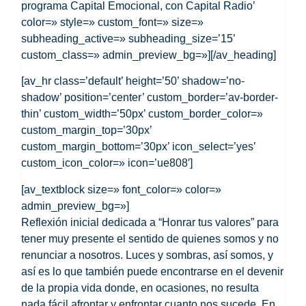
programa Capital Emocional, con Capital Radio’
color=» style=» custom_font=» size=»
subheading_active=» subheading_size=’15’
custom_class=» admin_preview_bg=»][/av_heading]
[av_hr class=’default’ height=’50’ shadow=’no-
shadow’ position=’center’ custom_border=’av-border-
thin’ custom_width=’50px’ custom_border_color=»
custom_margin_top=’30px’
custom_margin_bottom=’30px’ icon_select=’yes’
custom_icon_color=» icon=’ue808′]
[av_textblock size=» font_color=» color=»
admin_preview_bg=»]
Reflexión inicial dedicada a “Honrar tus valores” para
tener muy presente el sentido de quienes somos y no
renunciar a nosotros. Luces y sombras, así somos, y
así es lo que también puede encontrarse en el devenir
de la propia vida donde, en ocasiones, no resulta
nada fácil afrontar y enfrontar cuanto nos sucede. En