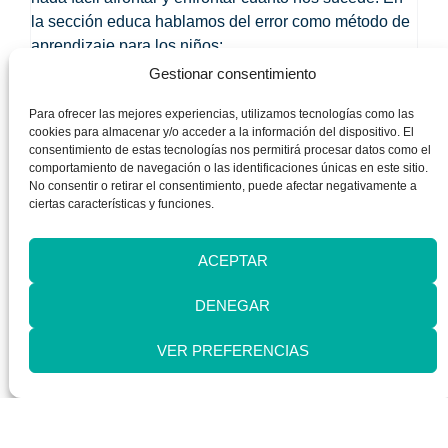
la sección educa hablamos del error como método de
aprendizaje para los niños:
Gestionar consentimiento
Para ofrecer las mejores experiencias, utilizamos tecnologías como las
cookies para almacenar y/o acceder a la información del dispositivo. El
consentimiento de estas tecnologías nos permitirá procesar datos como el
comportamiento de navegación o las identificaciones únicas en este sitio.
No consentir o retirar el consentimiento, puede afectar negativamente a
ciertas características y funciones.
ACEPTAR
[/av_textblock]
DENEGAR
[/av_one_full][av_video
VER PREFERENCIAS
src=’https://youtu.be/eoUnHRl5Uqk’ format=’16-9′
width=’16’ height=’9′]
[av_textblock size=» font_color=» color=»]
Pulsa aquí para añadir un texto