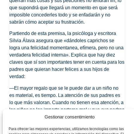
querrán más cosas y sus peticiones no tendrán fin, lo
que supondrá que llegará un momento en que será
imposible concederles todo y se enfadarán y no
sabrán cómo aceptar su frustración.
Partiendo de esta premisa, la psicóloga y escritora
Silvia Álava
asegura que «dándoles caprichos se
logra una felicidad momentanea, efímera, pero no
una
verdadera felicidad interna
». Explica que hay diez
claves que sí son importantes tener en cuenta para los
padres que quieran hacer felices a sus hijos de
verdad:
—El mayor regalo que se le puede dar a un niño no
es material, es
tiempo
. La atención de sus padres es
lo que más valoran. Cuando no tienen esa atención, a
los niños no les importa portarse mal y que sus padres
les regañen porque es su estrategia para conseguir
Gestionar consentimiento
que les hagan caso.
Para ofrecer las mejores experiencias, utilizamos tecnologías como las