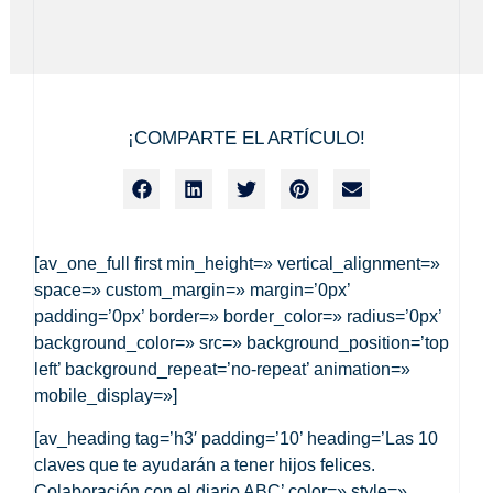
¡COMPARTE EL ARTÍCULO!
[av_one_full first min_height=» vertical_alignment=»
space=» custom_margin=» margin=’0px’
padding=’0px’ border=» border_color=» radius=’0px’
background_color=» src=» background_position=’top
left’ background_repeat=’no-repeat’ animation=»
mobile_display=»]
[av_heading tag=’h3′ padding=’10’ heading=’Las 10
claves que te ayudarán a tener hijos felices.
Colaboración con el diario ABC’ color=» style=»