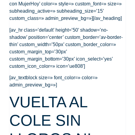
con MujerHoy’ color=» style=» custom_font=» size=»
subheading_active=» subheading_size=’15’
custom_class=» admin_preview_bg=»][/av_heading]
[av_hr class=’default’ height=’50’ shadow=’no-
shadow’ position=’center’ custom_border=’av-border-
thin’ custom_width=’50px’ custom_border_color=»
custom_margin_top=’30px’
custom_margin_bottom=’30px’ icon_select=’yes’
custom_icon_color=» icon=’ue808′]
[av_textblock size=» font_color=» color=»
admin_preview_bg=»]
VUELTA AL
COLE SIN