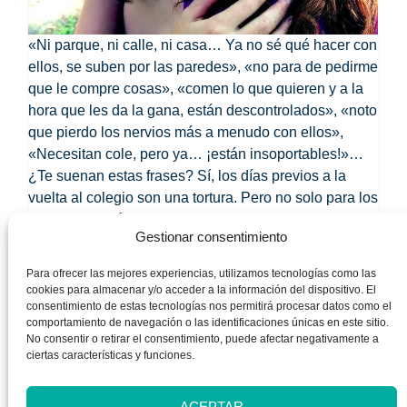
«Ni parque, ni calle, ni casa… Ya no sé qué hacer con
ellos, se suben por las paredes», «no para de pedirme
que le compre cosas», «comen lo que quieren y a la
hora que les da la gana, están descontrolados», «noto
que pierdo los nervios más a menudo con ellos»,
«Necesitan cole, pero ya… ¡están insoportables!»…
¿Te suenan estas frases? Sí, los días previos a la
vuelta al colegio son una tortura. Pero no solo para los
padres, también para los niños. Las normas y los
Gestionar consentimiento
horarios se han relajado durante las vacaciones y
ahora pretendemos que cambien el chip de la noche a
Para ofrecer las mejores experiencias, utilizamos tecnologías como las
la mañana. Les notamos nerviosos, agobiados,
cookies para almacenar y/o acceder a la información del dispositivo. El
insistentes y muy demandantes… ¿Cómo podemos
consentimiento de estas tecnologías nos permitirá procesar datos como el
comportamiento de navegación o las identificaciones únicas en este sitio.
ayudarles? Preguntamos a Silvia Álava, psicóloga y
No consentir o retirar el consentimiento, puede afectar negativamente a
autora del libro ‘Queremos que crezcan felices’ cómo
ciertas características y funciones.
lograr que los niños vuelvan al cole sin lloros ni
protestas.
ACEPTAR