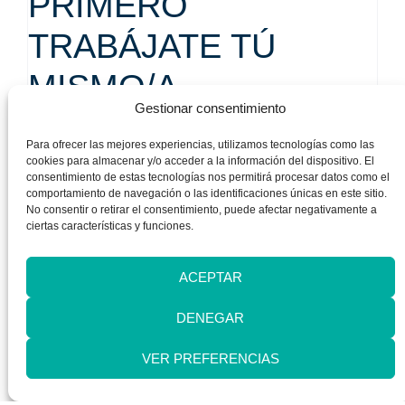
PRIMERO
TRABÁJATE TÚ
MISMO/A
Gestionar consentimiento
En su opinión, primero «tienes que trabajarte tú
Para ofrecer las mejores experiencias, utilizamos tecnologías como las
mismo, de manera individual y, después, cuando uno
cookies para almacenar y/o acceder a la información del dispositivo. El
ya está bien, es el momento de plantearse ser padre o
consentimiento de estas tecnologías nos permitirá procesar datos como el
comportamiento de navegación o las identificaciones únicas en este sitio.
madre. Lo que no se puede pensar es que un niño va
No consentir o retirar el consentimiento, puede afectar negativamente a
a venir a este mundo a reportar tu felicidad. Al
ciertas características y funciones.
convertirte en padre o madre, ya no se trata solo de tu
vida, sino también de ocuparse de la de tu hijo. Es
ACEPTAR
decir —insiste—,
no se puede introducir un tercer
elemento a la relación, como es un hijo
, si no estamos
DENEGAR
bien. Un bebé es una fuente inagotable de alegrías,
pero también de responsabilidad, atención, cuidados
VER PREFERENCIAS
y cansancio. Cuando uno se siente fuerte puede
atenderle correctamente física y emocionalmente.