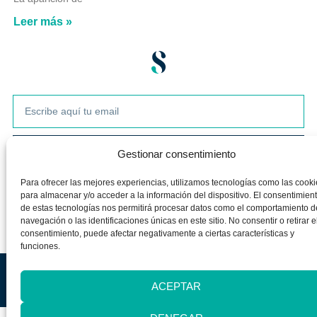
Leer más »
Enviar
Gestionar consentimiento
Para ofrecer las mejores experiencias, utilizamos tecnologías como las cooki
para almacenar y/o acceder a la información del dispositivo. El consentimien
de estas tecnologías nos permitirá procesar datos como el comportamiento d
navegación o las identificaciones únicas en este sitio. No consentir o retirar e
consentimiento, puede afectar negativamente a ciertas características y
funciones.
Aviso legal
Política de privacidad
Política de cookies
ACEPTAR
Silvia Álava. Todos los derechos reservados 2025©