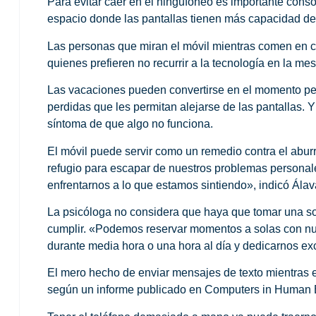
Para evitar caer en el ningufoneo es importante cons
espacio donde las pantallas tienen más capacidad de 
Las personas que miran el móvil mientras comen en 
quienes prefieren no recurrir a la tecnología en la m
Las vacaciones pueden convertirse en el momento perf
perdidas que les permitan alejarse de las pantallas. Y
síntoma de que algo no funciona.
El móvil puede servir como un remedio contra el abur
refugio para escapar de nuestros problemas personal
enfrentarnos a lo que estamos sintiendo», indicó Álav
La psicóloga no considera que haya que tomar una sol
cumplir. «Podemos reservar momentos a solas con nuest
durante media hora o una hora al día y dedicarnos ex
El mero hecho de enviar mensajes de texto mientras 
según un informe publicado en Computers in Human 