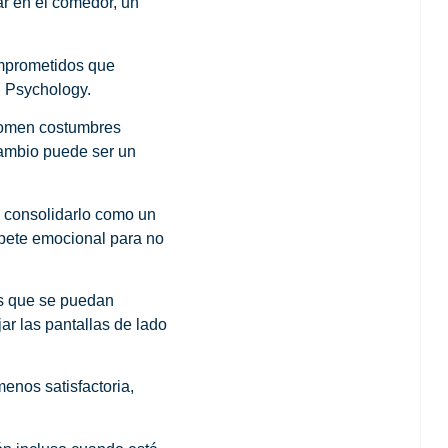
ar en el comedor, un
omprometidos que
l Psychology.
etomen costumbres
 cambio puede ser un
e consolidarlo como un
upete emocional para no
os que se puedan
ar las pantallas de lado
enos satisfactoria,