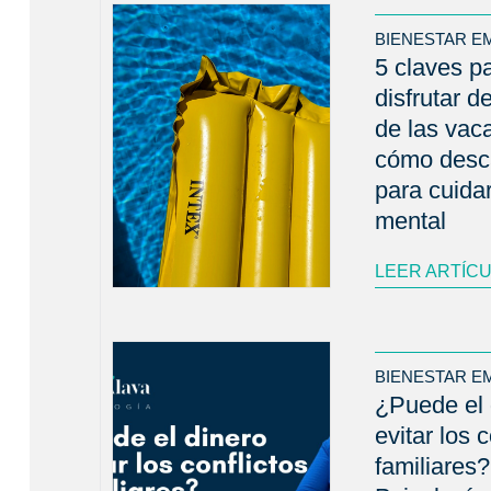
BIENESTAR E
5 claves p
disfrutar d
de las vac
cómo desc
para cuidar
mental
LEER ARTÍC
BIENESTAR E
¿Puede el 
evitar los c
familiares?