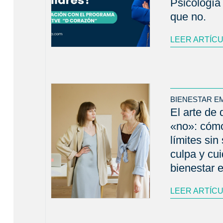
Psicología
que no.
LEER ARTÍC
BIENESTAR E
El arte de 
«no»: cóm
límites sin 
culpa y cui
bienestar 
LEER ARTÍC