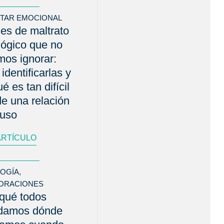
STAR EMOCIONAL
es de maltrato
lógico que no
os ignorar:
identificarlas y
é es tan difícil
 de una relación
buso
ARTÍCULO
LOGÍA
,
ORACIONES
qué todos
rdamos dónde