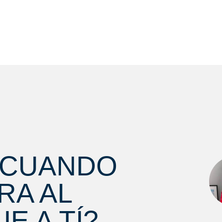
 CUANDO
RA AL
E A TÍ?