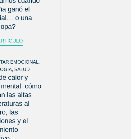
bamos cuando
a ganó el
ial… o una
copa?
ARTÍCULO
STAR EMOCIONAL
,
LOGÍA
,
SALUD
de calor y
 mental: cómo
an las altas
raturas al
ro, las
ones y el
miento
tivo