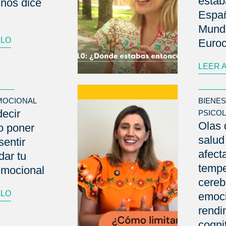
está
 nos dice
Españ
Mund
ULO
Euro
LEER 
MOCIONAL
BIENE
decir
PSICO
Olas 
o poner
salud
sentir
afect
dar tu
tempe
emocional
cereb
ULO
emoci
rendi
cogni