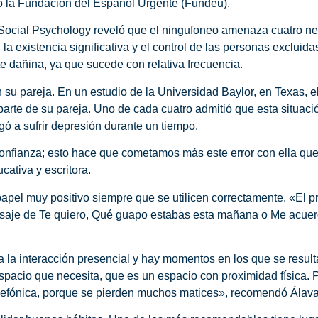
o la Fundación del Español Urgente (Fundéu).
d Social Psychology reveló que el ningufoneo amenaza cuatro n
la existencia significativa y el control de las personas excluida
e dañina, ya que sucede con relativa frecuencia.
su pareja. En un estudio de la Universidad Baylor, en Texas, e
rte de su pareja. Uno de cada cuatro admitió que esta situació
gó a sufrir depresión durante un tiempo.
nfianza; esto hace que cometamos más este error con ella que
cativa y escritora.
papel muy positivo siempre que se utilicen correctamente. «El
ensaje de Te quiero, Qué guapo estabas esta mañana o Me acuer
 a la interacción presencial y hay momentos en los que se result
spacio que necesita, que es un espacio con proximidad física. 
telefónica, porque se pierden muchos matices», recomendó Álava