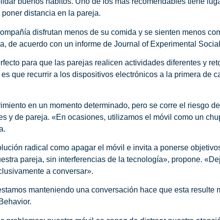
olidar buenos hábitos. Uno de los más recomendables tiene lug
poner distancia en la pareja.
compañía disfrutan menos de su comida y se sienten menos c
esa, de acuerdo con un informe de Journal of Experimental Socia
ecto para que las parejas realicen actividades diferentes y r
 es que recurrir a los dispositivos electrónicos a la primera de
rimiento en un momento determinado, pero se corre el riesgo d
es y de pareja. «En ocasiones, utilizamos el móvil como un ch
a.
ución radical como apagar el móvil e invita a ponerse objetiv
ra pareja, sin interferencias de la tecnología», propone. «Dej
clusivamente a conversar».
estamos manteniendo una conversación hace que esta resulte m
Behavior.