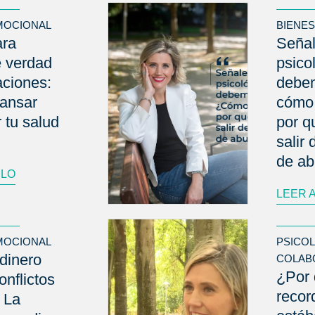
MOCIONAL
BIENE
ara
Señal
e verdad
psico
aciones:
debem
ansar
cómo 
 tu salud
por qu
salir
de a
ULO
LEER 
MOCIONAL
PSICO
dinero
COLAB
¿Por 
onflictos
reco
 La