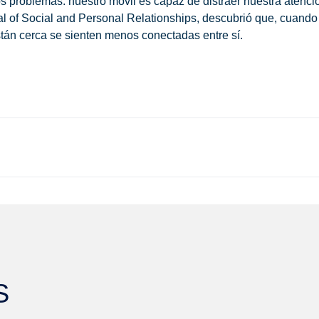
 problemas: nuestro móvil es capaz de distraer nuestra atenci
al of Social and Personal Relationships, descubrió que, cuando
stán cerca se sienten menos conectadas entre sí.
S