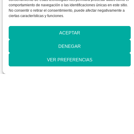
comportamiento de navegación o las identificaciones únicas en este sitio.
BIENESTAR EMOCIONAL
No consentir o retirar el consentimiento, puede afectar negativamente a
5 claves para disfrutar de verdad
ciertas características y funciones.
de las vacaciones: cómo
descansar para cuidar tu salud
ACEPTAR
mental
DENEGAR
LEER ARTÍCULO
VER PREFERENCIAS