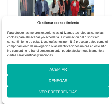
Gestionar consentimiento
Para ofrecer las mejores experiencias, utilizamos tecnologías como las
cookies para almacenar y/o acceder a la información del dispositivo. El
consentimiento de estas tecnologías nos permitirá procesar datos como el
MEJORAR LAS
comportamiento de navegación o las identificaciones únicas en este sitio.
No consentir o retirar el consentimiento, puede afectar negativamente a
COMPETENCIAS
ciertas características y funciones.
DIGITALES
ACEPTAR
DENEGAR
Estas
jornadas escolares
tienen como objetivo
mejorar las competencias digitales del profesorado y
VER PREFERENCIAS
el alumnado de Educación Primaria y Secundaria
para hacer un uso seguro y responsable de Internet.
Así, durante la jornada se abordaron temáticas, como
el respeto a los demás y el fomento de habilidades