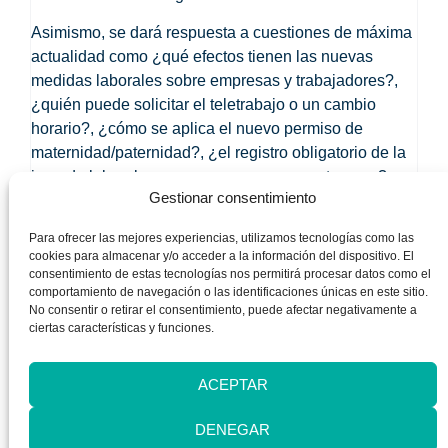
Asimismo, se dará respuesta a cuestiones de máxima
actualidad como ¿qué efectos tienen las nuevas
medidas laborales sobre empresas y trabajadores?,
¿quién puede solicitar el teletrabajo o un cambio
horario?, ¿cómo se aplica el nuevo permiso de
maternidad/paternidad?, ¿el registro obligatorio de la
jornada laboral supone un avance o un retroceso?,
Gestionar consentimiento
etc.
Según José Luis Casero, presidente de ARHOE, «con
Para ofrecer las mejores experiencias, utilizamos tecnologías como las
cookies para almacenar y/o acceder a la información del dispositivo. El
este decimocuarto congreso nacional deseamos
consentimiento de estas tecnologías nos permitirá procesar datos como el
seguir avanzando en la sensibilización de la sociedad
comportamiento de navegación o las identificaciones únicas en este sitio.
y en la toma de decisiones por parte de las
No consentir o retirar el consentimiento, puede afectar negativamente a
ciertas características y funciones.
administraciones y del mundo empresarial, sindical y
social, para que la racionalización de horarios, la
corresponsabilidad, la conciliación y la igualdad dejen
ACEPTAR
de ser algo a lo que todos aspiramos para convertirse
DENEGAR
en una realidad cada vez más próxima».