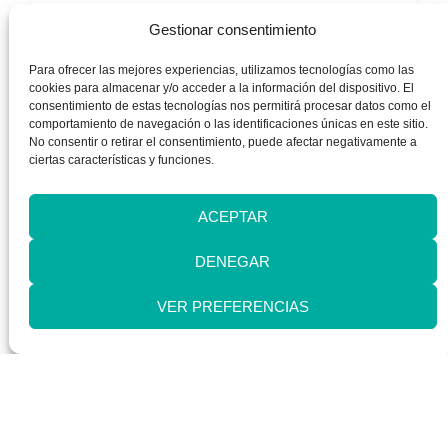
RESPETAR LOS
Gestionar consentimiento
TIEMPOS PACTADOS
Para ofrecer las mejores experiencias, utilizamos tecnologías como las
cookies para almacenar y/o acceder a la información del dispositivo. El
consentimiento de estas tecnologías nos permitirá procesar datos como el
Del mismo modo que en el trabajo bloqueamos
comportamiento de navegación o las identificaciones únicas en este sitio.
tiempo para tareas y lo cumplimos, es importante
No consentir o retirar el consentimiento, puede afectar negativamente a
ciertas características y funciones.
entender que el tiempo que le hemos dicho al niño
que vamos a dedicar a alguna actividad es sagrado.
Pero Silvia Álava recuerda que es importante dejar
ACEPTAR
tiempo para pequeños imprevistos para tener un
DENEGAR
pequeño colchón de tiempo que no nos haga ir
corriendo si, por ejemplo, no encontramos un calcetín.
VER PREFERENCIAS
GESTIONAR EL
TIEMPO DEL NIÑO Y
HACÉRSELO SABER