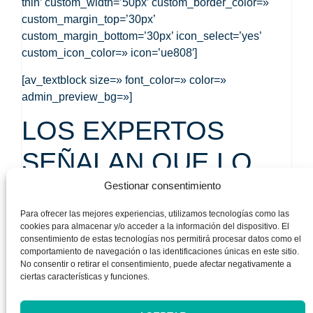
thin’ custom_width=’50px’ custom_border_color=»
custom_margin_top=’30px’
custom_margin_bottom=’30px’ icon_select=’yes’
custom_icon_color=» icon=’ue808′]
[av_textblock size=» font_color=» color=»
admin_preview_bg=»]
LOS EXPERTOS
SEÑALAN QUE LO
IDEAL ES QUE HAYA
Gestionar consentimiento
Para ofrecer las mejores experiencias, utilizamos tecnologías como las
POCOS REGALOS Y
cookies para almacenar y/o acceder a la información del dispositivo. El
consentimiento de estas tecnologías nos permitirá procesar datos como el
BIEN ESCOGIDOS:
comportamiento de navegación o las identificaciones únicas en este sitio.
No consentir o retirar el consentimiento, puede afectar negativamente a
ciertas características y funciones.
UN TOPE DE CINCO