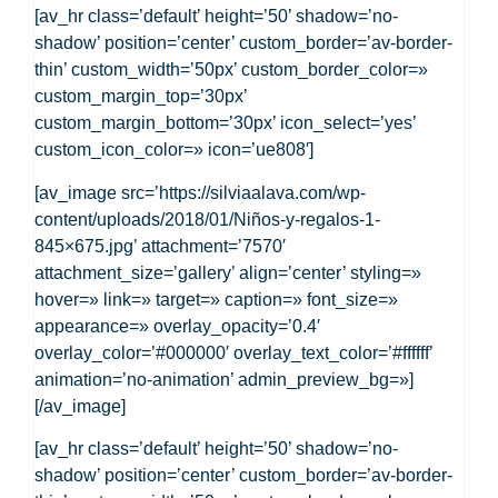
[av_hr class=’default’ height=’50’ shadow=’no-
shadow’ position=’center’ custom_border=’av-border-
thin’ custom_width=’50px’ custom_border_color=»
custom_margin_top=’30px’
custom_margin_bottom=’30px’ icon_select=’yes’
custom_icon_color=» icon=’ue808′]
[av_image src=’https://silviaalava.com/wp-
content/uploads/2018/01/Niños-y-regalos-1-
845×675.jpg’ attachment=’7570′
attachment_size=’gallery’ align=’center’ styling=»
hover=» link=» target=» caption=» font_size=»
appearance=» overlay_opacity=’0.4′
overlay_color=’#000000′ overlay_text_color=’#ffffff’
animation=’no-animation’ admin_preview_bg=»]
[/av_image]
[av_hr class=’default’ height=’50’ shadow=’no-
shadow’ position=’center’ custom_border=’av-border-