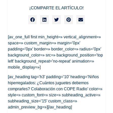
¡COMPARTE EL ARTÍCULO!
[av_one_full first min_height=» vertical_alignment=»
space=» custom_margin=» margin=’0px’
padding=’0px’ border=» border_color=» radius=’0px’
background_color=» src=» background_position=’top
left’ background_repeat=’no-repeat’ animation=»
mobile_display=»]
[av_heading tag=’h3′ padding=’10’ heading=’Niños
hiperregalados: ¿Cuántos juguetes debemos
comprarles? Colaboración con COPE Radio’ color=»
style=» custom_font=» size=» subheading_active=»
subheading_size=’15’ custom_class=»
admin_preview_bg=»][/av_heading]