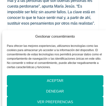
mal y a las personas que son buenas personas les
cuesta perdonarse”, apunta María Jesús. “
Es
imposible ser feliz sin asumir fallos. La clave está en
conocer lo que te hace sentir mal y, a partir de ahí,
sustituir esos pensamientos por otros más realistas
”.
¿Por qué nos cuesta tanto ir al psicólogo? Silvia
Gestionar consentimiento
destaca que, aunque esto está cambiando, todavía
hay bastante tabú: “Hay gente que piensa que si va al
Para ofrecer las mejores experiencias, utilizamos tecnologías como las
psicólogo es como reconocer que tiene un problema.
cookies para almacenar y/o acceder a la información del dispositivo. El
consentimiento de estas tecnologías nos permitirá procesar datos como el
La gente más joven ya no tiene miedo de hablar de
comportamiento de navegación o las identificaciones únicas en este sitio.
ello. Antes los adolescentes iban al psicólogo de la
No consentir o retirar el consentimiento, puede afectar negativamente a
oreja por sus padres y ahora ellos mismos son
ciertas características y funciones.
quiénes lo piden”. María Jesús señala un problema
que tenemos con las nuevas generaciones y es que
ACEPTAR
se les ha sobreprotegido y, ahora, no tienen recursos
para hacer frente a las dificultades.
DENEGAR
Antes de la pandemia, el 25% de la población tenía
VER PREFERENCIAS
ansiedad o depresión, algo que se ha acentuado