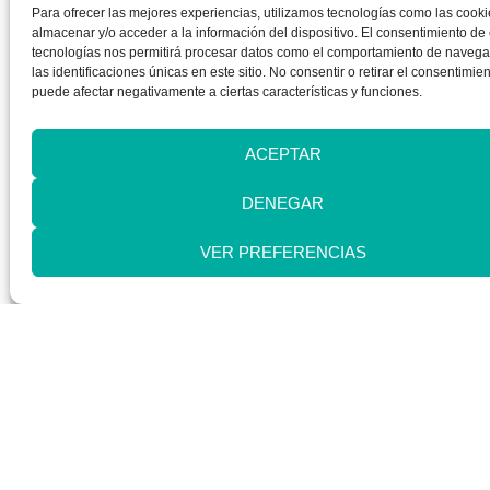
Para ofrecer las mejores experiencias, utilizamos tecnologías como las cook
almacenar y/o acceder a la información del dispositivo. El consentimiento de
tecnologías nos permitirá procesar datos como el comportamiento de navega
las identificaciones únicas en este sitio. No consentir o retirar el consentimien
puede afectar negativamente a ciertas características y funciones.
ACEPTAR
DENEGAR
VER PREFERENCIAS
BIENESTAR EMOCIONAL
Señales de maltrato psicológico
que no debemos ignorar: cómo
identificarlas y por qué es tan
difícil salir de una relación de
abuso
LEER ARTÍCULO